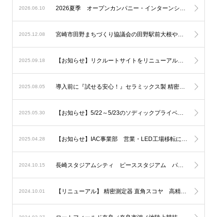
2026夏季 オープンカンパニー・インターンシップの募集を開始しました！
2026.06.10
宮崎市田野まちづくり協議会の田野駅前大根やぐら等イルミネーションに参加
2025.12.08
【お知らせ】リクルートサイトをリニューアルしました！
2025.09.18
導入前に『試せる安心！』セラミックス製 精密測定器の無料貸出しサービス
2025.08.05
【お知らせ】5/22～5/23のソディックプライベートショーへ出展しました。
2025.05.30
【お知らせ】IAC事業部 営業・LED工場移転について
2025.04.28
長崎スタジアムシティ ピーススタジアム パートナー企業としてソディックゲートになりました。
2024.10.15
【リニューアル】 精密測定器 直角スコヤ 高精度化＆新モデルを追加
2024.10.01