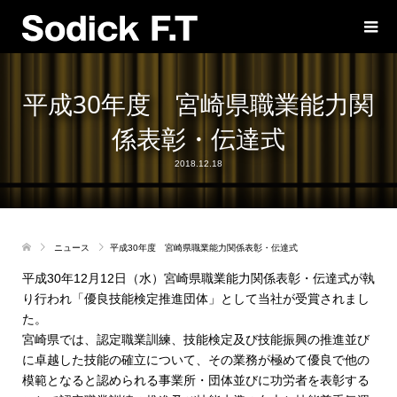
平成30年度 宮崎県職業能力関
係表彰・伝達式
2018.12.18
ニュース
平成30年度 宮崎県職業能力関係表彰・伝達式
平成30年12月12日（水）宮崎県職業能力関係表彰・伝達式が執
り行われ「優良技能検定推進団体」として当社が受賞されまし
た。
宮崎県では、認定職業訓練、技能検定及び技能振興の推進並び
に卓越した技能の確立について、その業務が極めて優良で他の
模範となると認められる事業所・団体並びに功労者を表彰する