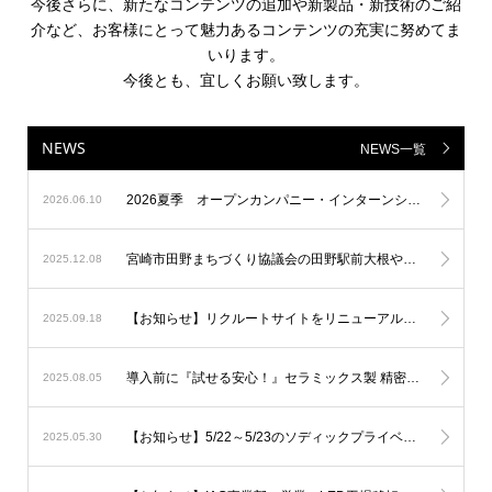
今後さらに、新たなコンテンツの追加や新製品・新技術のご紹
介など、お客様にとって魅力あるコンテンツの充実に努めてま
いります。
今後とも、宜しくお願い致します。
NEWS
NEWS一覧
2026夏季 オープンカンパニー・インターンシップの募集を開始しました！
2026.06.10
宮崎市田野まちづくり協議会の田野駅前大根やぐら等イルミネーションに参加
2025.12.08
【お知らせ】リクルートサイトをリニューアルしました！
2025.09.18
導入前に『試せる安心！』セラミックス製 精密測定器の無料貸出しサービス
2025.08.05
【お知らせ】5/22～5/23のソディックプライベートショーへ出展しました。
2025.05.30