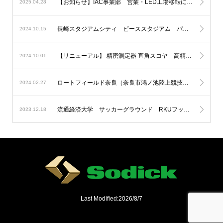
【お知らせ】IAC事業部 営業・LED工場移転について
2025.04.28
長崎スタジアムシティ ピーススタジアム パートナー企業としてソディックゲートになりました。
2024.10.15
【リニューアル】 精密測定器 直角スコヤ 高精度化＆新モデルを追加
2024.10.01
ロートフィールド奈良（奈良市鴻ノ池陸上競技場）にLED投光器を納入
2024.02.27
流通経済大学 サッカーグラウンド RKUフットボールフィールドにLED投光器を納入
2023.12.18
Last Modified:2026/8/7