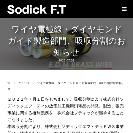
ワイヤ電極線・ダイヤモンド
ガイド製造部門、吸収分割のお
知らせ
2022.07.01
ニュース
ワイヤ電極線・ダイヤモンドガイド製造部門、吸収分割のお知ら
せ
２０２２年７月１日をもちまして、吸収分割により株式会社ソ
ディックエフ・ティの放電加工機用消耗品の開発、製造、販売
事業に関する権利義務を、株式会社ソディックが継承すること
になりました。
本吸収分割により、株式会社ソディックエフ・ティＥＷＳ事業