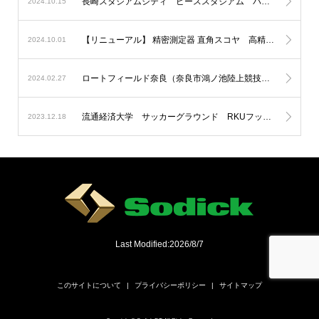
長崎スタジアムシティ ピーススタジアム パートナー企業としてソディックゲートになりました。
2024.10.15
【リニューアル】 精密測定器 直角スコヤ 高精度化＆新モデルを追加
2024.10.01
ロートフィールド奈良（奈良市鴻ノ池陸上競技場）にLED投光器を納入
2024.02.27
流通経済大学 サッカーグラウンド RKUフットボールフィールドにLED投光器を納入
2023.12.18
Last Modified:2026/8/7
このサイトについて
プライバシーポリシー
サイトマップ