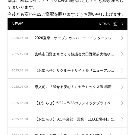
部は、株式会社ソディックEWS 統括部として引き続き運営し
てまいります。
今後とも変わらぬご高配を賜りますようお願い申し上げます。
NEWS
NEWS一覧
2026夏季 オープンカンパニー・インターンシップの募集を開始しました！
2026.06.10
宮崎市田野まちづくり協議会の田野駅前大根やぐら等イルミネーションに参加
2025.12.08
【お知らせ】リクルートサイトをリニューアルしました！
2025.09.18
導入前に『試せる安心！』セラミックス製 精密測定器の無料貸出しサービス
2025.08.05
【お知らせ】5/22～5/23のソディックプライベートショーへ出展しました。
2025.05.30
【お知らせ】IAC事業部 営業・LED工場移転について
2025.04.28