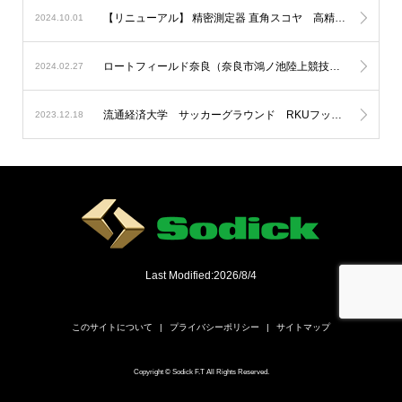
【リニューアル】 精密測定器 直角スコヤ 高精度化＆新モデルを追加
2024.10.01
ロートフィールド奈良（奈良市鴻ノ池陸上競技場）にLED投光器を納入
2024.02.27
流通経済大学 サッカーグラウンド RKUフットボールフィールドにLED投光器を納入
2023.12.18
Last Modified:2026/8/4
このサイトについて
プライバシーポリシー
サイトマップ
Copyright © Sodick F.T All Rights Reserved.