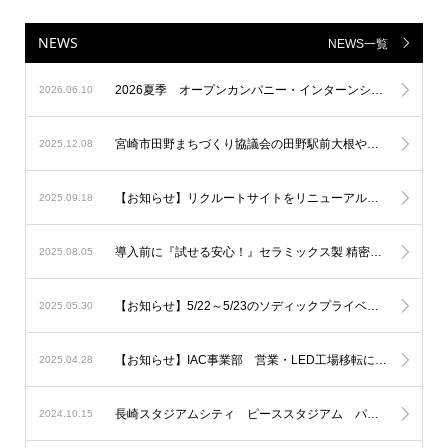
NEWS
NEWS一覧
2026夏季 オープンカンパニー・インターンシップの募集を開始しました！
2026.06.10
宮崎市田野まちづくり協議会の田野駅前大根やぐら等イルミネーションに参加
2025.12.08
【お知らせ】リクルートサイトをリニューアルしました！
2025.09.18
導入前に『試せる安心！』セラミックス製 精密測定器の無料貸出しサービス
2025.08.05
【お知らせ】5/22～5/23のソディックプライベートショーへ出展しました。
2025.05.30
【お知らせ】IAC事業部 営業・LED工場移転について
2025.04.28
長崎スタジアムシティ ピーススタジアム パートナー企業としてソディックゲートになりました。
2024.10.15