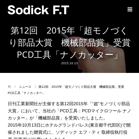
第12回 2015年「超モノづく
り部品大賞 機械部品賞」受賞
PCD工具「ナノカッター」
2015.10.13
ニュース
第12回 2015年「超モノづくり部品大賞 機械部品賞」受賞
PCD工具「ナノカッター」
日刊工業新聞社が主催する第12回2015年「“超”モノづくり部品
大賞」において、当社の「PCD工具：PCDマイクロツール ナノ
カッター」が「機械部品賞」を受賞いたしました。
2015年10月13日にホテルグランドパレス(東京都千代田区)で開
催されました贈賞式に、ソディック エフ・ティ 取締役執行役