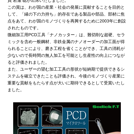
員 岩瀬 聡が出席いたしました。
この賞は、わが国の産業・社会の発展に貢献することを目的と
して、「縁の下の力持ち」的存在である製品や部品、部材に焦
点をあて、わが国のモノづくりを再興するために2003年に創設
されたものです。
微細加工用PCD工具「ナノカッター」は、難切削な超硬、セラ
ミックを含め一般鋼材、非鉄金属のナノオーダーの加工面が得
られることにより、磨き工程を省くことができ、工具の消耗が
少ないので長時間の無人加工を可能とし生産性の向上につなが
ると評価されました。
また、ユーザーの望む加工工具の形状が短納期で提供できるシ
ステムを確立できたことも評価され、今後のモノづくり産業に
重要な貢献をもたらす点が大いに期待できるとして受賞いたし
ました。