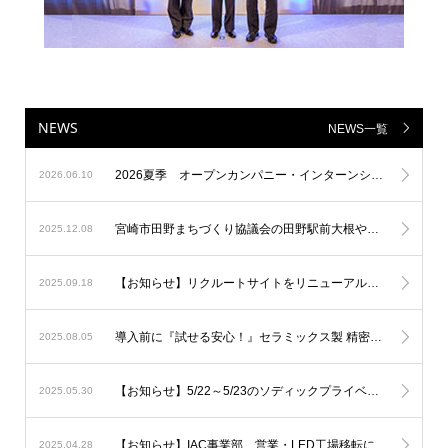
NEWS
NEWS一覧
2026夏季 オープンカンパニー・インターンシップの募集を開始しました！
2026.06.10
宮崎市田野まちづくり協議会の田野駅前大根やぐら等イルミネーションに参加
2025.12.08
【お知らせ】リクルートサイトをリニューアルしました！
2025.09.18
導入前に『試せる安心！』セラミックス製 精密測定器の無料貸出しサービス
2025.08.05
【お知らせ】5/22～5/23のソディックプライベートショーへ出展しました。
2025.05.30
【お知らせ】IAC事業部 営業・LED工場移転について
2025.04.28