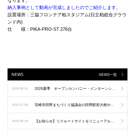
なります。
納入事例として動画が完成しましたのでご紹介します。
設置場所：三協フロンテア柏スタジアム
(
日立柏総合グラウ
ンド内
)
仕 様：
PIKA-PRO-ST 276
台
NEWS
NEWS一覧
2026夏季 オープンカンパニー・インターンシップの募集を開始しました！
2026.06.10
宮崎市田野まちづくり協議会の田野駅前大根やぐら等イルミネーションに参加
2025.12.08
【お知らせ】リクルートサイトをリニューアルしました！
2025.09.18