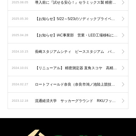
導入前に『試せる安心！』セラミックス製 精密測定器の無料貸出しサービス
2025.08.05
【お知らせ】5/22～5/23のソディックプライベートショーへ出展しました。
2025.05.30
【お知らせ】IAC事業部 営業・LED工場移転について
2025.04.28
長崎スタジアムシティ ピーススタジアム パートナー企業としてソディックゲートになりました。
2024.10.15
【リニューアル】 精密測定器 直角スコヤ 高精度化＆新モデルを追加
2024.10.01
ロートフィールド奈良（奈良市鴻ノ池陸上競技場）にLED投光器を納入
2024.02.27
流通経済大学 サッカーグラウンド RKUフットボールフィールドにLED投光器を納入
2023.12.18