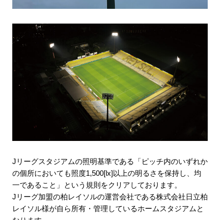
J
リーグスタジアムの照明基準である「ピッチ内のいずれか
の個所においても照度
1,500[lx]
以上の明るさを保持し
、
均
一であること」という規則をクリアしております。
J
リーグ加盟の柏レイソルの運営会社である株式会社日立柏
レイソル様が自ら所有・管理しているホームスタジアムと