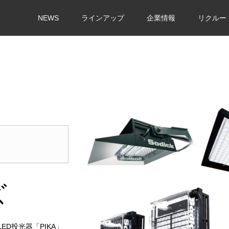
NEWS
ラインアップ
企業情報
リクルー
能
ズ
D投光器「PIKA」