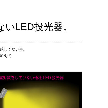
いLED投光器。
眩しくない事。
に加えて