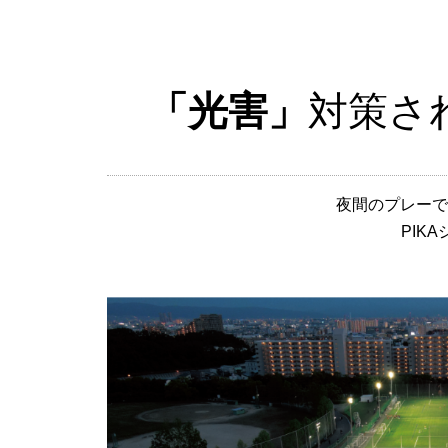
「光害」
対策さ
夜間のプレーで
PIK