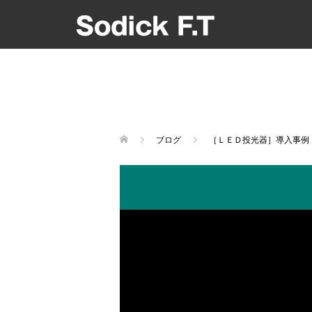
ブログ
［ＬＥＤ投光器］導入事例