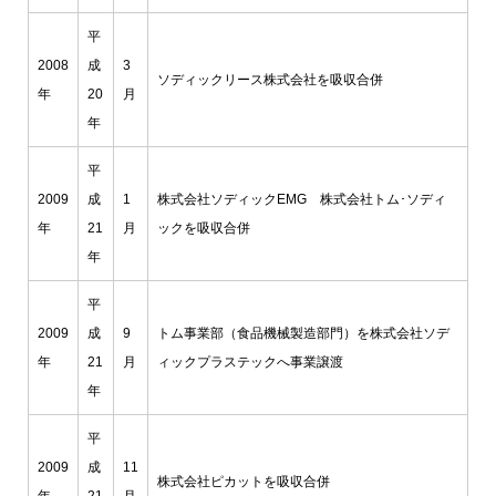
平
2008
成
3
ソディックリース株式会社を吸収合併
年
20
月
年
平
2009
成
1
株式会社ソディックEMG 株式会社トム･ソディ
年
21
月
ックを吸収合併
年
平
2009
成
9
トム事業部（食品機械製造部門）を株式会社ソデ
年
21
月
ィックプラステックへ事業譲渡
年
平
2009
成
11
株式会社ピカットを吸収合併
年
21
月