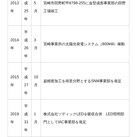
2013
成
5
宮崎市田野町甲8798-255に金型成形事業部の田野
年
25
月
工場竣工
年
平
2014
成
3
宮崎事業所の太陽光発電システム（800kW）稼動
年
26
月
年
平
2015
成
10
超精密加工を得意分野とするSNM事業部を発足
年
27
月
年
平
2019
成
1
株式会社ソディックLEDを吸収合併 LED照明部
年
31
月
門としてIAC事業部を発足
年