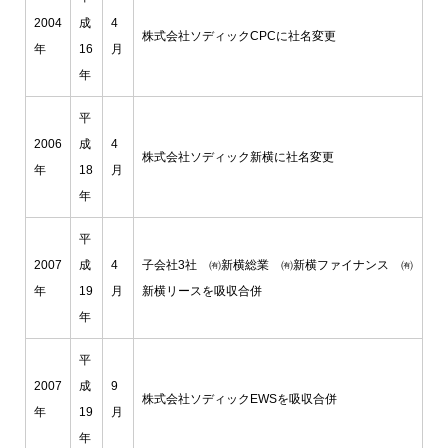
2004
成
4
株式会社ソディックCPCに社名変更
年
16
月
年
平
2006
成
4
株式会社ソディック新横に社名変更
年
18
月
年
平
2007
成
4
子会社3社 ㈲新横総業 ㈲新横ファイナンス ㈲
年
19
月
新横リースを吸収合併
年
平
2007
成
9
株式会社ソディックEWSを吸収合併
年
19
月
年