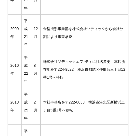
年
平
2009
成
12
金型成形事業部を株式会社ソディックから会社分
年
21
月
割により事業承継
年
平
株式会社ソディックエフ･ティに社名変更 本店所
2010
成
8
在地を〒224-8522 横浜市都筑区仲町台三丁目12
年
22
月
番1号へ移転
年
平
2013
成
2
本社事務所を〒222-0033 横浜市港北区新横浜二
年
25
月
丁目5番1号へ移転
年
平