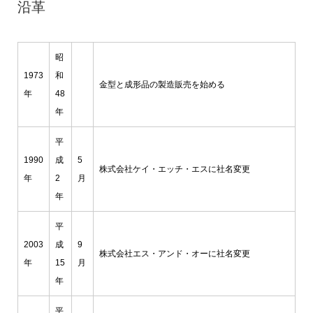
沿革
昭
1973
和
金型と成形品の製造販売を始める
年
48
年
平
1990
成
5
株式会社ケイ・エッチ・エスに社名変更
年
2
月
年
平
2003
成
9
株式会社エス・アンド・オーに社名変更
年
15
月
年
平